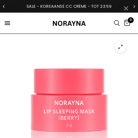
×
SALE - KOREAANSE CC CRÈME - TOT 23:59
0