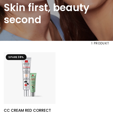
Skin
first,
beauty
second
1 PRODUKT
SPARE 38%
CC CREAM RED CORRECT